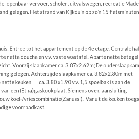
e, openbaar vervoer, scholen, uitvalswegen, recreatie Made
tand gelegen. Het strand van Kijkduin op zo’n 15 fietsminuten
uis. Entree tot het appartement op de 4
e etage
. Centrale hal
e nette douche en v.v. vaste wastafel. Aparte nette betege
tzicht. Voorzij slaapkamer ca. 3.07x2.62m; De ouderslaapka
oning gelegen. Achterzijde slaapkamer ca. 3.82x2.80m met
 nette keuken ca. 3.80 x1.90 v.v. 1,5 spoelbak is aan de
 van een (Etna)gaskookplaat, Siemens oven, aansluiting
nbouw koel-/vriescombinatie(Zanussi). Vanuit de keuken toeg
andige voorraadkast.