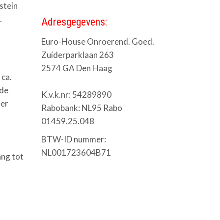
stein
.
Adresgegevens:
Euro-House Onroerend. Goed.
Zuiderparklaan 263
2574 GA Den Haag
 ca.
lde
K.v.k.nr: 54289890
mer
Rabobank: NL95 Rabo
01459.25.048
BTW-ID nummer:
NL001723604B71
ang tot