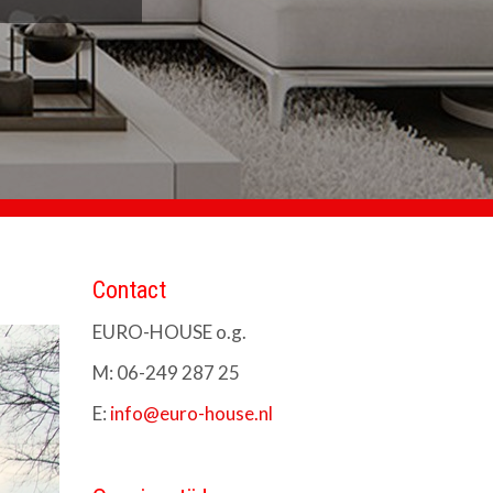
Contact
EURO-HOUSE o.g.
M: 06-249 287 25
E:
info@euro-house.nl