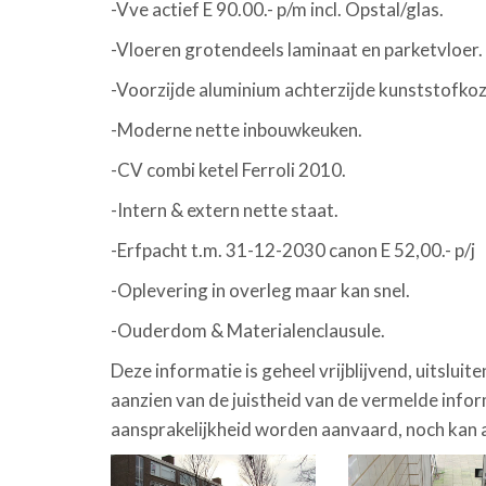
-Vve actief E 90.00.- p/m incl. Opstal/glas.
-Vloeren grotendeels laminaat en parketvloer.
-Voorzijde aluminium achterzijde kunststofkozi
-Moderne nette inbouwkeuken.
-CV combi ketel Ferroli 2010.
-Intern & extern nette staat.
-Erfpacht t.m. 31-12-2030 canon E 52,00.- p/j
-Oplevering in overleg maar kan snel.
-Ouderdom & Materialenclausule.
Deze informatie is geheel vrijblijvend, uitslu
aanzien van de juistheid van de vermelde inf
aansprakelijkheid worden aanvaard, noch kan 