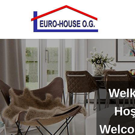
Welk
Hoş
Welco