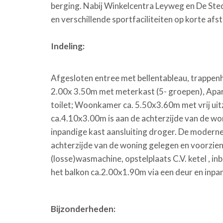
berging. Nabij Winkelcentra Leyweg en De Sted
en verschillende sportfaciliteiten op korte afs
Indeling:
Afgesloten entree met bellentableau, trappenh
2.00x 3.50m met meterkast (5- groepen), Apart
toilet; Woonkamer ca. 5.50x3.60m met vrij ui
ca.4.10x3.00m is aan de achterzijde van de w
inpandige kast aansluiting droger. De moderne
achterzijde van de woning gelegen en voorzien
(losse)wasmachine, opstelplaats C.V. ketel , i
het balkon ca.2.00x1.90m via een deur en inp
Bijzonderheden: