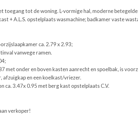
t toegang tot de woning. L-vormige hal, moderne betegelde 
kast + A.L.S. opstelplaats wasmachine; badkamer vaste wasta
orzijslaapkamer ca. 2.79 x 2.93;
chtinval vanwege ramen.
04;
87 met onder en boven kasten aanrecht en spoelbak, is voorz
, afzuigkap en een koelkast/vriezer.
n ca. 3.47x 0.95 met berg kast opstelplaats C.V.
 aan verkoper!