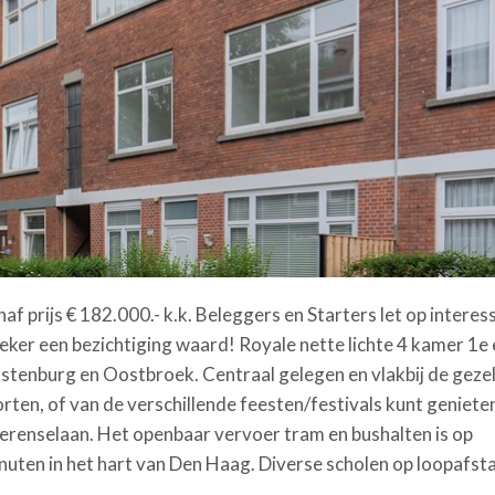
rijs € 182.000.- k.k. Beleggers en Starters let op interes
zeker een bezichtiging waard! Royale nette lichte 4 kamer 1e
stenburg en Oostbroek. Centraal gelegen en vlakbij de gezel
orten, of van de verschillende feesten/festivals kunt geniet
ierenselaan. Het openbaar vervoer tram en bushalten is op
nuten in het hart van Den Haag. Diverse scholen op loopafst