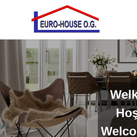
Welk
Hoş
Welco