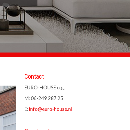
Contact
EURO-HOUSE o.g.
M: 06-249 287 25
E:
info@euro-house.nl