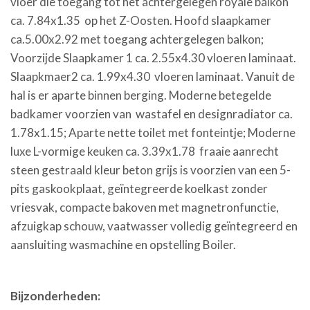
vloer die toegang tot het achtergelegen royale balkon
ca. 7.84x1.35 op het Z-Oosten. Hoofd slaapkamer
ca.5.00x2.92 met toegang achtergelegen balkon;
Voorzijde Slaapkamer 1 ca. 2.55x4.30 vloeren laminaat.
Slaapkmaer2 ca. 1.99x4.30 vloeren laminaat. Vanuit de
hal is er aparte binnen berging. Moderne betegelde
badkamer voorzien van wastafel en designradiator ca.
1.78x1.15; Aparte nette toilet met fonteintje; Moderne
luxe L-vormige keuken ca. 3.39x1.78 fraaie aanrecht
steen gestraald kleur beton grijs is voorzien van een 5-
pits gaskookplaat, geïntegreerde koelkast zonder
vriesvak, compacte bakoven met magnetronfunctie,
afzuigkap schouw, vaatwasser volledig geïntegreerd en
aansluiting wasmachine en opstelling Boiler.
Bijzonderheden: