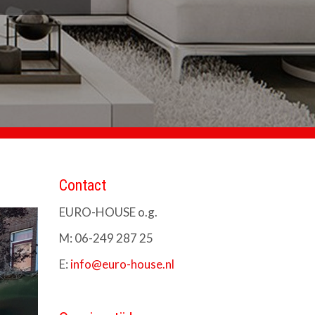
Contact
EURO-HOUSE o.g.
M: 06-249 287 25
E:
info@euro-house.nl