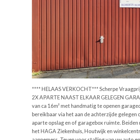
**** HELAAS VERKOCHT*** Scherpe Vraagpr
2X APARTE NAAST ELKAAR GELEGEN GARAG
van ca 16m² met handmatig te openen garaged
bereikbaar via het aan de achterzijde gelegen
aparte opslag en of garagebox ruimte. Beiden
het HAGA Ziekenhuis, Houtwijk en winkelcentru
aannemers. Teven voor stalling van uw auto en