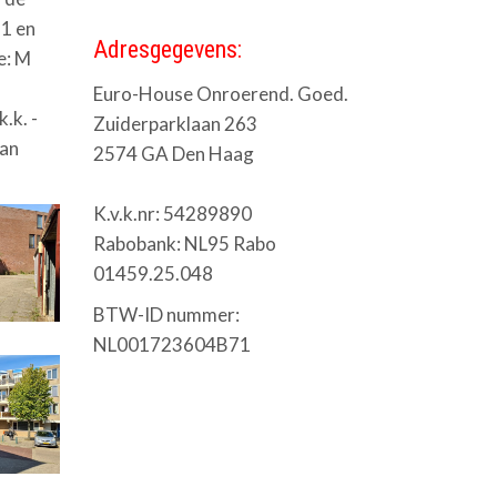
81 en
Adresgegevens:
e: M
Euro-House Onroerend. Goed.
.k. -
Zuiderparklaan 263
van
2574 GA Den Haag
K.v.k.nr: 54289890
Rabobank: NL95 Rabo
01459.25.048
BTW-ID nummer:
NL001723604B71