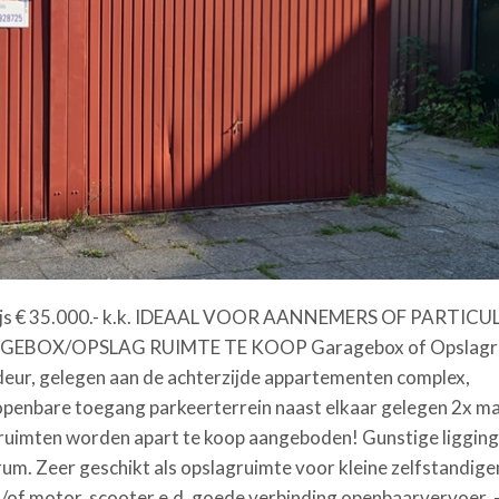
ijs € 35.000.- k.k. IDEAAL VOOR AANNEMERS OF PARTICU
EBOX/OPSLAG RUIMTE TE KOOP Garagebox of Opslagr
eur, gelegen aan de achterzijde appartementen complex,
 openbare toegang parkeerterrein naast elkaar gelegen 2x ma
 ruimten worden apart te koop aangeboden! Gunstige ligging 
m. Zeer geschikt als opslagruimte voor kleine zelfstandige
/of motor, scooter e.d. goede verbinding openbaarvervoer. 