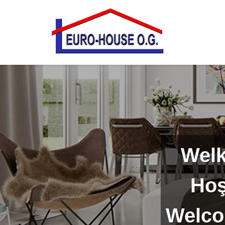
Welk
Hoş
Welco