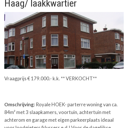
Haag/ laakkwartier
Vraagprijs € 179.000.- k.k. ** VERKOCHT**
Omschrijving:
Royale HOEK- parterre woning van ca.
84m² met 3 slaapkamers, voortuin, achtertuin met
achterom en garage met eigen parkeerplaats ideaal
voor loodgieters/klussers e.d.! Voor de dagelijkse