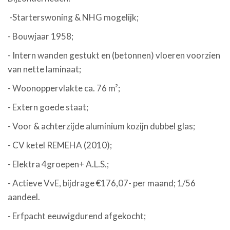
-Starterswoning & NHG mogelijk;
- Bouwjaar 1958;
- Intern wanden gestukt en (betonnen) vloeren voorzien
van nette laminaat;
- Woonoppervlakte ca. 76 m²;
- Extern goede staat;
- Voor & achterzijde aluminium kozijn dubbel glas;
- CV ketel REMEHA (2010);
- Elektra 4groepen+ A.L.S.;
- Actieve VvE, bijdrage €176,07- per maand; 1/56
aandeel.
- Erfpacht eeuwigdurend afgekocht;